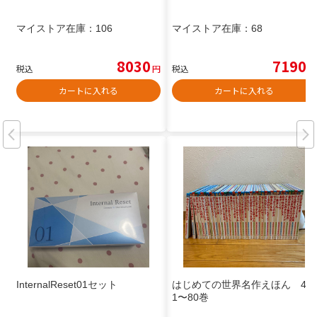
マイストア在庫：
106
マイストア在庫：
68
8030
7190
税込
円
税込
円
カートに入れる
カートに入れる
InternalReset01セット
はじめての世界名作えほん 4
1〜80巻