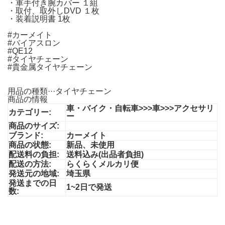
・軍手付き腕カバー １組
・取付、取外しDVD １枚
・装着説明書 1枚
#カーメイト
#バイアスロン
#QE12
#タイヤチェーン
#貴金属タイヤチェーン
用品の種類···タイヤチェーン
商品の情報
車・バイク・自転車>>>車>>>アクセサリ
カテゴリー:
ー
商品のサイズ:
ブランド:
カーメイト
商品の状態:
新品、未使用
配送料の負担:
送料込み(出品者負担)
配送の方法:
らくらくメルカリ便
発送元の地域:
埼玉県
発送までの日
1~2日で発送
数: